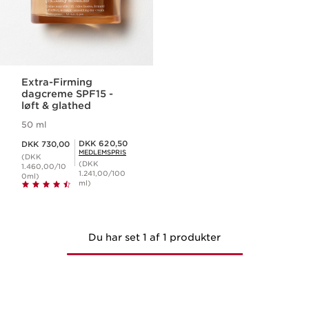
Extra-Firming
dagcreme SPF15 -
løft & glathed
50 ml
Nuværende pris DKK 730,00
Medlemspris DKK 620,50
DKK 620,50
DKK 730,00
MEDLEMSPRIS
(DKK
(DKK
1.460,00/10
1.241,00/100
0ml)
ml)
Du har set 1 af 1 produkter