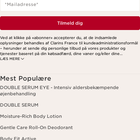
*Mailadresse
*
Tilmeld dig
Ved at klikke på «abonner» accepterer du, at de indsamlede
oplysninger behandles af Clarins France til kundeadministrationsformål
– herunder at sende dig personlige tilbud på vores produkter og
tjenester baseret på din købsadfærd, dine vaner og/eller dine
LÆS MERE
interesser. Dette kan også omfatte visning på sociale medier og
tredjepartswebsites samt til analytiske formål. Du kan til enhver tid
trække dit samtykke tilbage ved at klikke på afmeldingslinket i hvert
nyhedsbrev. For mere information om, hvordan vi håndterer dine data
Mest Populære
og dine rettigheder, se venligst vores
privatlivspolitik
.
DOUBLE SERUM EYE - Intensiv aldersbekæmpende
øjenbehandling
DOUBLE SERUM
Moisture-Rich Body Lotion
Gentle Care Roll-On Deodorant
Body Fit Active