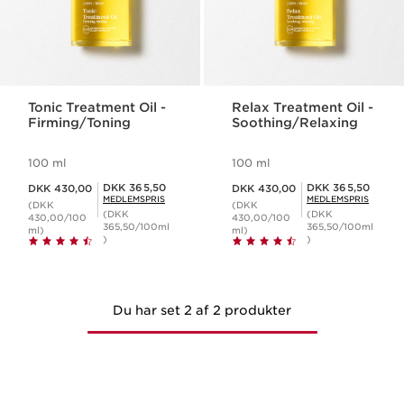
Tonic Treatment Oil -
Relax Treatment Oil -
Firming/Toning
Soothing/Relaxing
100 ml
100 ml
Nuværende pris DKK 430,00
Nuværende pris DKK 430,00
Medlemspris DKK 365,50
Medlemspris DKK 365,50
DKK 365,50
DKK 365,50
DKK 430,00
DKK 430,00
MEDLEMSPRIS
MEDLEMSPRIS
(DKK
(DKK
(DKK
(DKK
430,00/100
430,00/100
365,50/100ml
365,50/100ml
ml)
ml)
)
)
Du har set 2 af 2 produkter