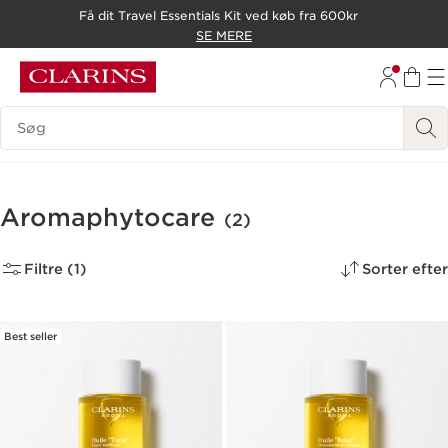
Få dit Travel Essentials Kit ved køb fra 600kr
HOP TIL INDHOLD
SE MERE
GÅ TIL BUND
Søgevindue
Aromaphytocare
(2)
Filtre (1)
Sorter efter
Best seller