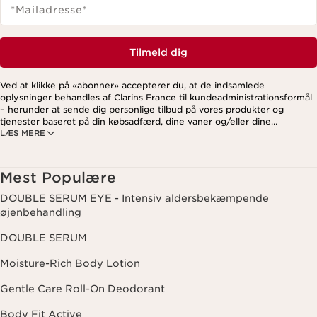
*Mailadresse
*
Tilmeld dig
Ved at klikke på «abonner» accepterer du, at de indsamlede
oplysninger behandles af Clarins France til kundeadministrationsformål
– herunder at sende dig personlige tilbud på vores produkter og
tjenester baseret på din købsadfærd, dine vaner og/eller dine
LÆS MERE
interesser. Dette kan også omfatte visning på sociale medier og
tredjepartswebsites samt til analytiske formål. Du kan til enhver tid
trække dit samtykke tilbage ved at klikke på afmeldingslinket i hvert
nyhedsbrev. For mere information om, hvordan vi håndterer dine data
Mest Populære
og dine rettigheder, se venligst vores
privatlivspolitik
.
DOUBLE SERUM EYE - Intensiv aldersbekæmpende
øjenbehandling
DOUBLE SERUM
Moisture-Rich Body Lotion
Gentle Care Roll-On Deodorant
Body Fit Active